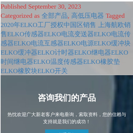
年
Published
September 30, 2023
EL
Categorized as
全部产品
,
高低压电器
Tagged
工
厂
2020年ELKO工厂授权中国区销售 上海航欧销
授
售ELKO传感器ELKO电流变送器ELKO电流传
权
感器ELKO电流互感器ELKO电源ELKO缓冲块
中
ELKO缓冲器ELKO计时器ELKO继电器ELKO
国
时间继电器ELKO温度传感器ELKO橡胶垫
区
销
ELKO橡胶块ELKO开关
售
咨询我们的产品
热忱欢迎广大新老客户来电垂询，索取资料，您的信赖与
支持就是我们的成功！